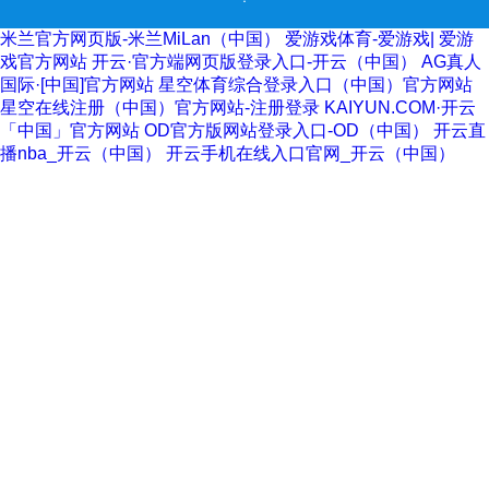
米兰官方网页版-米兰MiLan（中国）
爱游戏体育-爱游戏| 爱游
戏官方网站
开云·官方端网页版登录入口-开云（中国）
AG真人
国际·[中国]官方网站
星空体育综合登录入口（中国）官方网站
星空在线注册（中国）官方网站-注册登录
KAIYUN.COM·开云
「中国」官方网站
OD官方版网站登录入口-OD（中国）
开云直
播nba_开云（中国）
开云手机在线入口官网_开云（中国）